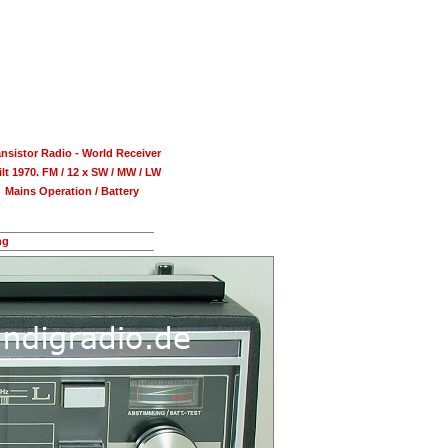
ansistor Radio - World Receiver
lt 1970. FM / 12 x SW / MW / LW
Mains Operation / Battery
ng