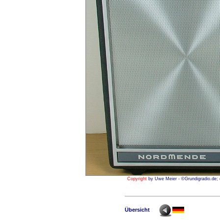
Copyright
by Uwe Meier - ©Grundigradio.de; c
Übersicht