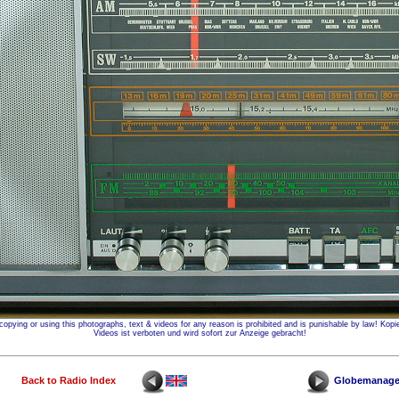
opying or using this photographs, text & videos for any reason is prohibited and is punishable by law! Kop
Videos ist verboten und wird sofort zur Anzeige gebracht!
Back to Radio Index
Globemanager