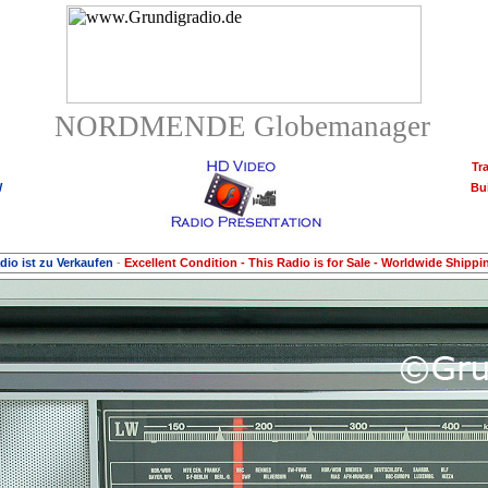
NORDMENDE Globemanager
Tr
W
Bui
dio ist zu Verkaufen
-
Excellent Condition - This Radio is for Sale - Worldwide Shippi